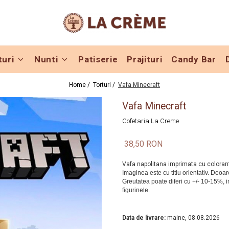
turi
Nunti
Patiserie
Prajituri
Candy Bar
Home /
Torturi /
Vafa Minecraft
Vafa Minecraft
Cofetaria La Creme
38,50 RON
Vafa napolitana imprimata cu colora
In Stoc
Data de livrare:
maine, 08.08.2026