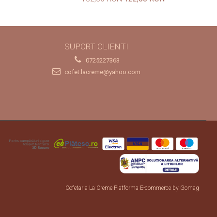
SUPORT CLIENTI
0725227363
cofet.lacreme@yahoo.com
Cofetaria La Creme
Platforma E-commerce by Gomag