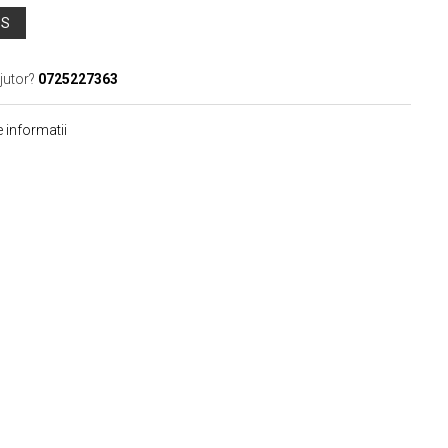
OS
jutor?
0725227363
 informatii