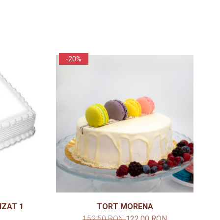
-20%
IZAT 1
TORT MORENA
152,50 RON
122,00 RON