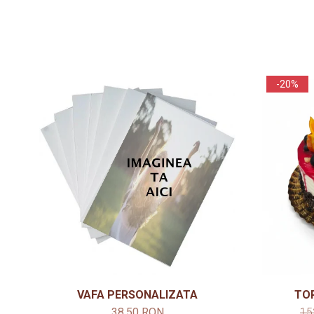
-20%
VAFA PERSONALIZATA
TO
38,50 RON
15