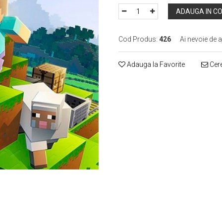
ADAUGA IN C
Cod Produs:
426
Ai nevoie de a
Adauga la Favorite
Cere