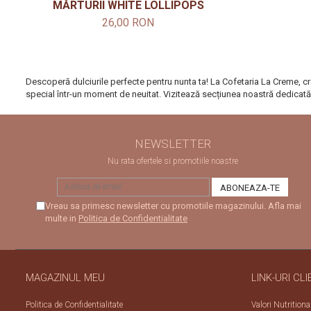
MĂRTURII WHITE LOLLIPOPS
26,00 RON
Descoperă dulciurile perfecte pentru nunta ta! La Cofetaria La Creme, cre
special într-un moment de neuitat. Vizitează secțiunea noastră dedicată 
NEWSLETTER
Nu rata ofertele si promotiile noastre
Vreau sa primesc newsletter cu promotiile magazinului. Afla mai
multe in
Politica de Confidentialitate
MAGAZINUL MEU
LINK-URI CLI
Politica de Confidentialitate
Valori Nutritiona