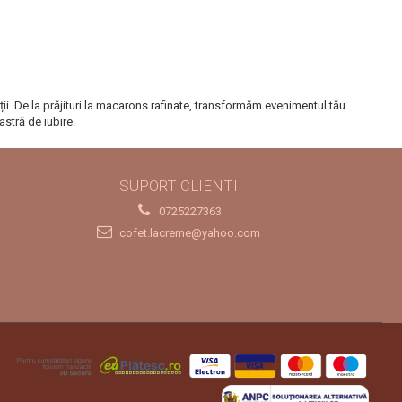
ții. De la prăjituri la macarons rafinate, transformăm evenimentul tău
stră de iubire.
SUPORT CLIENTI
0725227363
cofet.lacreme@yahoo.com