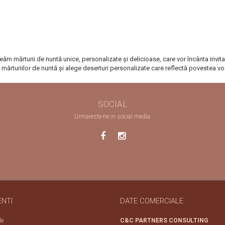
ăm mărturii de nuntă unice, personalizate și delicioase, care vor încânta invita
mărturiilor de nuntă și alege deserturi personalizate care reflectă povestea voa
SOCIAL
Urmareste-ne in social media
ENTI
DATE COMERCIALE
le
C&C PARTNERS CONSULTING