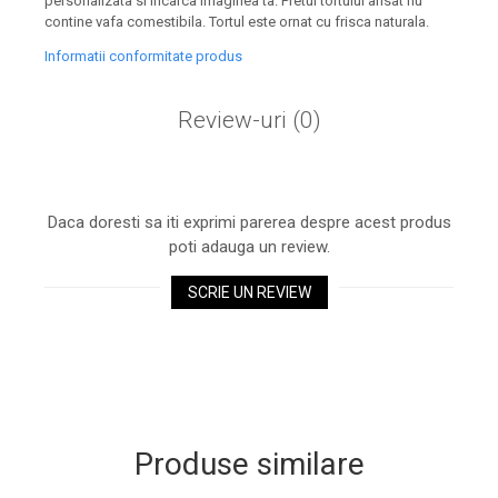
personalizata si incarca imaginea ta. Pretul tortului afisat nu
contine vafa comestibila. Tortul este ornat cu frisca naturala.
Informatii conformitate produs
Review-uri
(0)
Daca doresti sa iti exprimi parerea despre acest produs
poti adauga un review.
SCRIE UN REVIEW
Produse similare