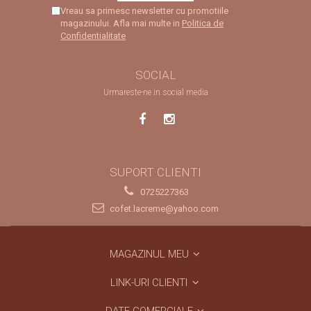
Vreau sa primesc newsletter cu promotiile
magazinului. Afla mai multe in
Politica de
Confidentialitate
SOCIAL
Urmareste-ne in social media
SUPORT CLIENTI
0725227363
cofet.lacreme@yahoo.com
MAGAZINUL MEU
LINK-URI CLIENTI