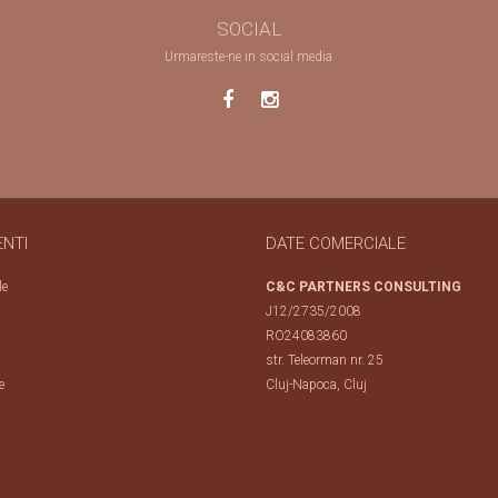
SOCIAL
Urmareste-ne in social media
ENTI
DATE COMERCIALE
le
C&C PARTNERS CONSULTING
J12/2735/2008
RO24083860
str. Teleorman nr. 25
e
Cluj-Napoca, Cluj