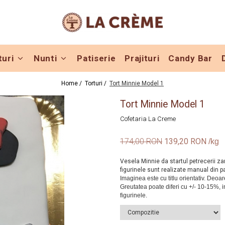
turi
Nunti
Patiserie
Prajituri
Candy Bar
Home /
Torturi /
Tort Minnie Model 1
Tort Minnie Model 1
Cofetaria La Creme
174,00 RON
139,20 RON
Vesela Minnie da startul petrecerii zam
figurinele sunt realizate manual din p