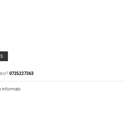
OS
utor?
0725227363
 informatii