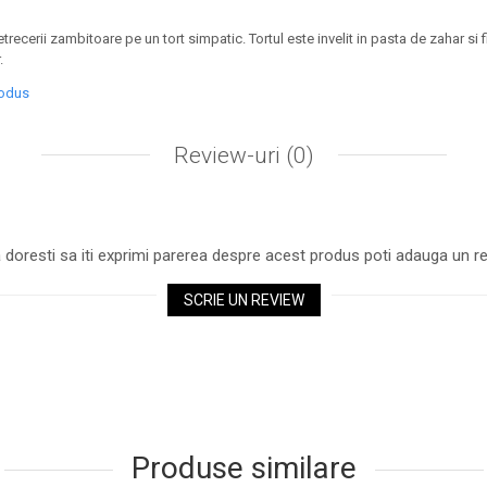
trecerii zambitoare pe un tort simpatic. Tortul este invelit in pasta de zahar si f
.
rodus
Review-uri
(0)
 doresti sa iti exprimi parerea despre acest produs poti adauga un re
SCRIE UN REVIEW
Produse similare