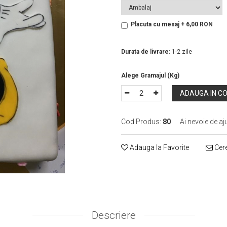
Placuta cu mesaj + 6,00 RON
In Stoc
Durata de livrare:
1-2 zile
ADAUGA IN C
Cod Produs:
80
Ai nevoie de aj
Adauga la Favorite
Cere
Descriere