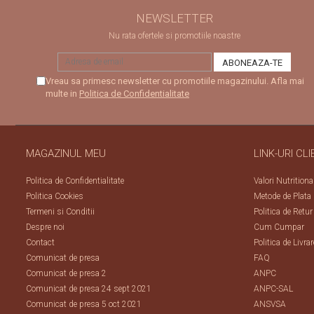
NEWSLETTER
Nu rata ofertele si promotiile noastre
Vreau sa primesc newsletter cu promotiile magazinului. Afla mai
multe in
Politica de Confidentialitate
MAGAZINUL MEU
LINK-URI CLI
Politica de Confidentialitate
Valori Nutritiona
Politica Cookies
Metode de Plata
Termeni si Conditii
Politica de Retur
Despre noi
Cum Cumpar
Contact
Politica de Livrar
Comunicat de presa
FAQ
Comunicat de presa 2
ANPC
Comunicat de presa 24 sept 2021
ANPC-SAL
Comunicat de presa 5 oct 2021
ANSVSA