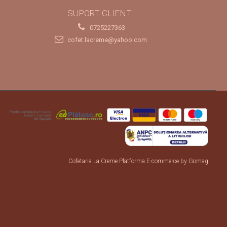
SUPORT CLIENTI
0725227363
cofet.lacreme@yahoo.com
Cofetaria La Creme
Platforma E-commerce by Gomag