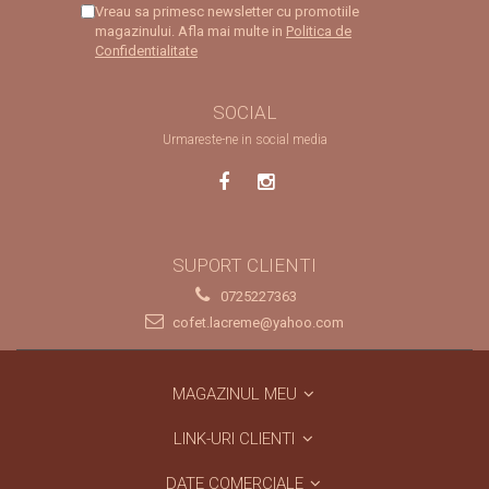
Vreau sa primesc newsletter cu promotiile
magazinului. Afla mai multe in
Politica de
Confidentialitate
SOCIAL
Urmareste-ne in social media
SUPORT CLIENTI
0725227363
cofet.lacreme@yahoo.com
MAGAZINUL MEU
LINK-URI CLIENTI
DATE COMERCIALE