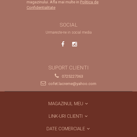
magazinului. Afla mai multe in
Politica de
Confidentialitate
SOCIAL
Urmareste-ne in social media
SUPORT CLIENTI
0725227363
cofet.lacreme@yahoo.com
MAGAZINUL MEU
LINK-URI CLIENTI
DATE COMERCIALE