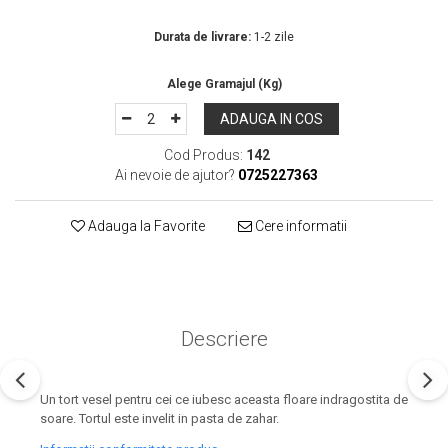
In Stoc
Durata de livrare:
1-2 zile
ADAUGA IN COS
Cod Produs:
142
Ai nevoie de ajutor?
0725227363
Adauga la Favorite
Cere informatii
Descriere
Un tort vesel pentru cei ce iubesc aceasta floare indragostita de
soare. Tortul este invelit in pasta de zahar.