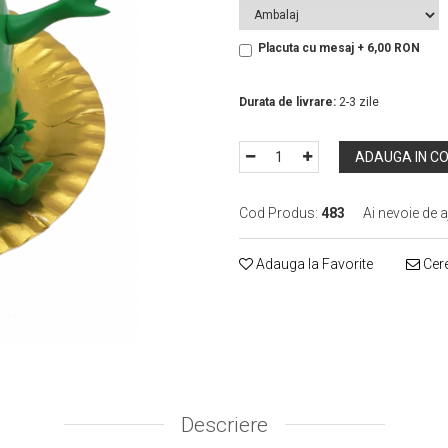
Placuta cu mesaj + 6,00 RON
In Stoc
Durata de livrare:
2-3 zile
ADAUGA IN C
Cod Produs:
483
Ai nevoie de a
Adauga la Favorite
Cere
Descriere