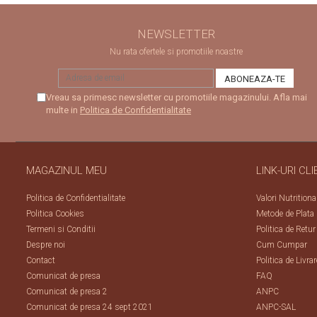
NEWSLETTER
Nu rata ofertele si promotiile noastre
Vreau sa primesc newsletter cu promotiile magazinului. Afla mai
multe in
Politica de Confidentialitate
MAGAZINUL MEU
LINK-URI CLI
Politica de Confidentialitate
Valori Nutritiona
Politica Cookies
Metode de Plata
Termeni si Conditii
Politica de Retur
Despre noi
Cum Cumpar
Contact
Politica de Livrar
Comunicat de presa
FAQ
Comunicat de presa 2
ANPC
Comunicat de presa 24 sept 2021
ANPC-SAL