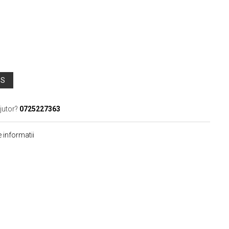
OS
jutor?
0725227363
 informatii