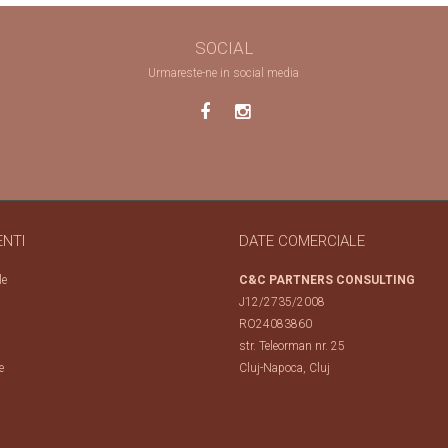
SOCIAL
Urmareste-ne in social media
ENTI
DATE COMERCIALE
le
C&C PARTNERS CONSULTING
J12/2735/2008
RO24083860
str. Teleorman nr. 25
e
Cluj-Napoca, Cluj