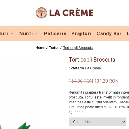
turi
Nunti
Patiserie
Prajituri
Candy Bar
Home /
Torturi /
Tort copii Broscuta
Tort copii Broscuta
Cofetaria La Creme
164,00 RON
131,20 RON
Renumita prajitura transformata intr-un
broscuta. Tortul este invelit in fondant