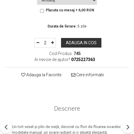
Placuta cu mesaj + 6,00 RON
In Stoc
Durata de livrare:
5 zile
ADAUGA IN COS
Cod Produs:
745
Ai nevoie de ajutor?
0725227363
Adauga la Favorite
Cere informatii
Descriere
Un tort vesel și plin de viață, decorat cu flori de floarea-soarelui
modelate manual, un soare radiant și o siluetă elegantă.