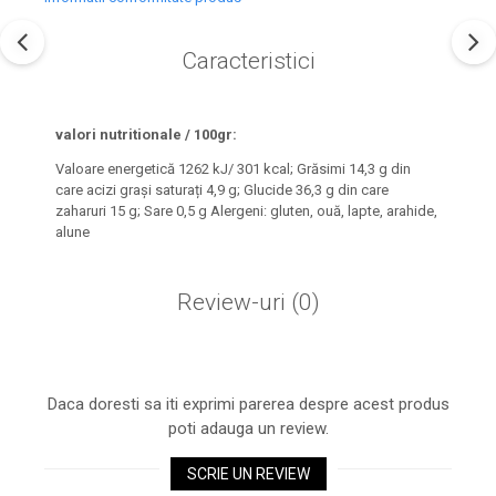
Caracteristici
valori nutritionale / 100gr:
Valoare energetică 1262 kJ/ 301 kcal; Grăsimi 14,3 g din
care acizi grași saturați 4,9 g; Glucide 36,3 g din care
zaharuri 15 g; Sare 0,5 g Alergeni: gluten, ouă, lapte, arahide,
alune
Review-uri
(0)
Daca doresti sa iti exprimi parerea despre acest produs
poti adauga un review.
SCRIE UN REVIEW