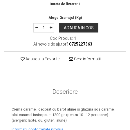
Durata de livrare:
1
ADAUGA IN COS
Cod Produs:
1
Ai nevoie de ajutor?
0725227363
Adauga la Favorite
Cere informatii
Descriere
Crema caramel, decorat cu barot alune si glazura sos caramel,
blat caramel insiropat – 1200 gr. (pentru 10 - 12 persoane)
(alergeni: lapte, ou, gluten, alune)
Informatii conformitate produs