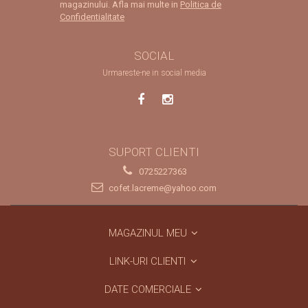
magazinului. Afla mai multe in
Politica de
Confidentialitate
SOCIAL
Urmareste-ne in social media
SUPORT CLIENTI
0725227363
cofet.lacreme@yahoo.com
MAGAZINUL MEU
LINK-URI CLIENTI
DATE COMERCIALE