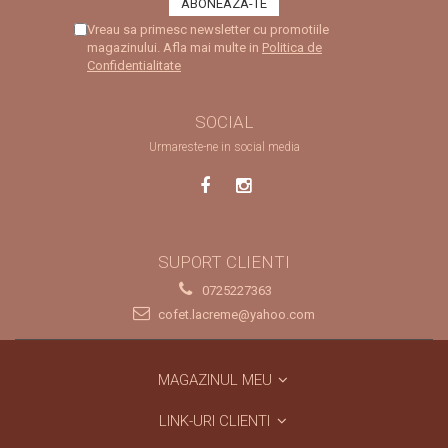
Vreau sa primesc newsletter cu promotiile
magazinului. Afla mai multe in
Politica de
Confidentialitate
SOCIAL
Urmareste-ne in social media
SUPORT CLIENTI
0725227363
cofet.lacreme@yahoo.com
MAGAZINUL MEU
LINK-URI CLIENTI