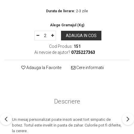
In Stoc
Durata de livrare:
2-3 zile
ADAUGA IN COS
Cod Produs:
151
Ai nevoie de ajutor?
0725227363
Adauga la Favorite
Cere informatii
Descriere
Un mesaj personalizat poate insoti acest tort simpatic de
botez. Tortul este invelit in pasta de zahar. Culorile pot fi diferite,
la cerere.