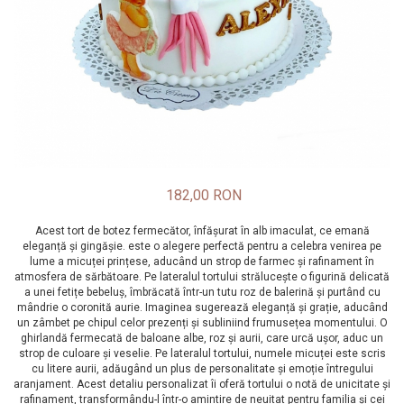
182,00 RON
Acest tort de botez fermecător, înfășurat în alb imaculat, ce emană
eleganță și gingășie. este o alegere perfectă pentru a celebra venirea pe
lume a micuței prințese, aducând un strop de farmec și rafinament în
atmosfera de sărbătoare. Pe lateralul tortului strălucește o figurină delicată
a unei fetițe bebeluș, îmbrăcată într-un tutu roz de balerină și purtând cu
mândrie o coronită aurie. Imaginea sugerează eleganță și grație, aducând
un zâmbet pe chipul celor prezenți și subliniind frumusețea momentului. O
ghirlandă fermecată de baloane albe, roz și aurii, care urcă ușor, aduc un
strop de culoare și veselie. Pe lateralul tortului, numele micuței este scris
cu litere aurii, adăugând un plus de personalitate și emoție întregului
aranjament. Acest detaliu personalizat îi oferă tortului o notă de unicitate și
rafinament, transformându-l într-o amintire de neuitat pentru familia și cei