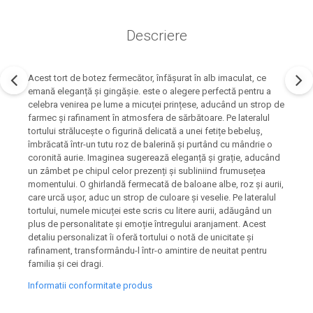
Descriere
Acest tort de botez fermecător, înfășurat în alb imaculat, ce
emană eleganță și gingășie. este o alegere perfectă pentru a
celebra venirea pe lume a micuței prințese, aducând un strop de
farmec și rafinament în atmosfera de sărbătoare. Pe lateralul
tortului strălucește o figurină delicată a unei fetițe bebeluș,
îmbrăcată într-un tutu roz de balerină și purtând cu mândrie o
coronită aurie. Imaginea sugerează eleganță și grație, aducând
un zâmbet pe chipul celor prezenți și subliniind frumusețea
momentului. O ghirlandă fermecată de baloane albe, roz și aurii,
care urcă ușor, aduc un strop de culoare și veselie. Pe lateralul
tortului, numele micuței este scris cu litere aurii, adăugând un
plus de personalitate și emoție întregului aranjament. Acest
detaliu personalizat îi oferă tortului o notă de unicitate și
rafinament, transformându-l într-o amintire de neuitat pentru
familia și cei dragi.
Informatii conformitate produs