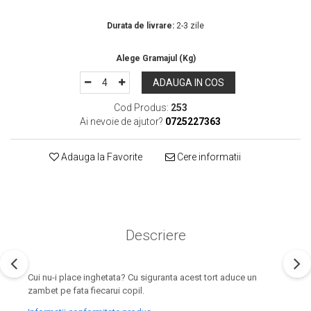
In Stoc
Durata de livrare:
2-3 zile
ADAUGA IN COS
Cod Produs:
253
Ai nevoie de ajutor?
0725227363
Adauga la Favorite
Cere informatii
Descriere
Cui nu-i place inghetata? Cu siguranta acest tort aduce un
zambet pe fata fiecarui copil.