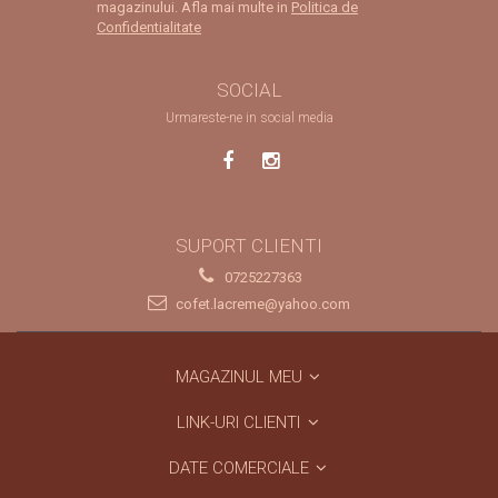
magazinului. Afla mai multe in
Politica de
Confidentialitate
SOCIAL
Urmareste-ne in social media
SUPORT CLIENTI
0725227363
cofet.lacreme@yahoo.com
MAGAZINUL MEU
LINK-URI CLIENTI
DATE COMERCIALE