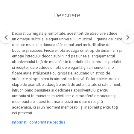
Descriere
Decorat cu migală și simplitate, acest tort de absolvire aduce
un omagiu subtil și elegant universului muzical. Figurine delicate
de note musicale dansează în ritmul unei melodii pline de
bucurie și succes. Fiecare notă adaugă un strop de dinamism și
emoție întregului decor, subliniind pasiunea și angajamentul
absolventului față de muzică. Un trandafir alb, simbol al purității
și reușitei, care aduce o notă de eleganță și rafinament iar o
floare aurie strălucește cu gingășie, aducând un strop de
strălucire și optimism în atmosfera festivă. Pe lateralele tortului,
clape de pian albe adaugă o notă de autenticitate și rafinament,
întruchipând pasiunea și dedicarea absolventului pentru
armonia și frumusețea muzicii. Într-o atmosferă de bucurie și
recunoaștere, acest tort marchează nu doar o reușită
academică, ci și un moment memorabil și inspirant pentru toți
cei prezenți.
Informatii conformitate produs