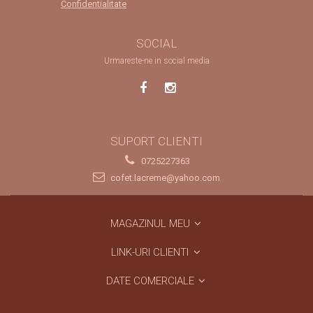
Confidentialitate
SOCIAL
Urmareste-ne in social media
SUPORT CLIENTI
0725227363
cofet.lacreme@yahoo.com
MAGAZINUL MEU
LINK-URI CLIENTI
DATE COMERCIALE