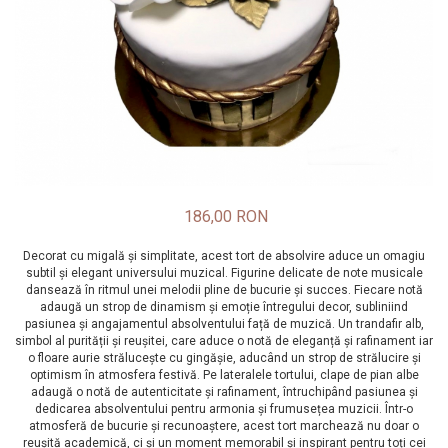
186,00 RON
Decorat cu migală și simplitate, acest tort de absolvire aduce un omagiu
subtil și elegant universului muzical. Figurine delicate de note musicale
dansează în ritmul unei melodii pline de bucurie și succes. Fiecare notă
adaugă un strop de dinamism și emoție întregului decor, subliniind
pasiunea și angajamentul absolventului față de muzică. Un trandafir alb,
simbol al purității și reușitei, care aduce o notă de eleganță și rafinament iar
o floare aurie strălucește cu gingășie, aducând un strop de strălucire și
optimism în atmosfera festivă. Pe lateralele tortului, clape de pian albe
adaugă o notă de autenticitate și rafinament, întruchipând pasiunea și
dedicarea absolventului pentru armonia și frumusețea muzicii. Într-o
atmosferă de bucurie și recunoaștere, acest tort marchează nu doar o
reușită academică, ci și un moment memorabil și inspirant pentru toți cei