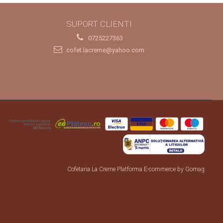
SUPORT CLIENTI
0725227363
cofet.lacreme@yahoo.com
Cofetaria La Creme
Platforma E-commerce by Gomag