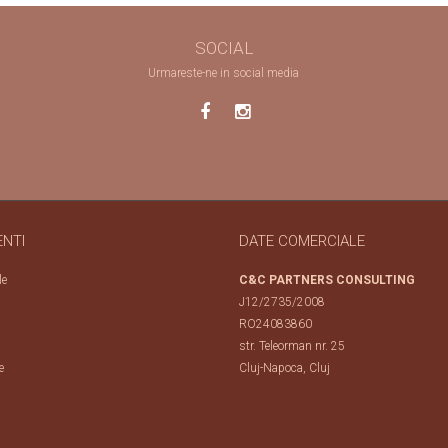
SOCIAL
Urmareste-ne in social media
ENTI
DATE COMERCIALE
le
C&C PARTNERS CONSULTING
J12/2735/2008
RO24083860
str. Teleorman nr. 25
e
Cluj-Napoca, Cluj