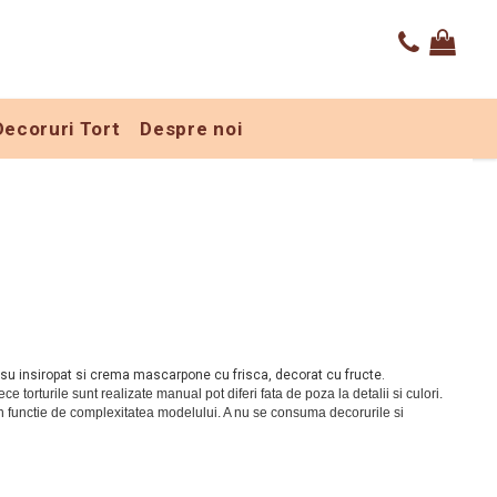
Decoruri Tort
Despre noi
rosu insiropat si crema mascarpone cu frisca, decorat cu fructe.