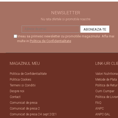
NEWSLETTER
Nu rata ofertele si promotiile noastre
Vreau sa primesc newsletter cu promotiile magazinului. Afla mai
multe in
Politica de Confidentialitate
MAGAZINUL MEU
LINK-URI CLI
Politica de Confidentialitate
Valori Nutritiona
Politica Cookies
Metode de Plata
Termeni si Conditii
Politica de Retur
Despre noi
Cum Cumpar
Contact
Politica de Livrar
Comunicat de presa
FAQ
Comunicat de presa 2
ANPC
Comunicat de presa 24 sept 2021
ANPC-SAL