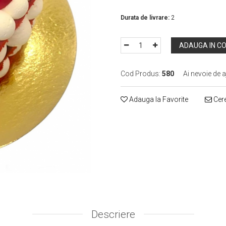
In Stoc
Durata de livrare:
2
ADAUGA IN C
Cod Produs:
580
Ai nevoie de a
Adauga la Favorite
Cere
Descriere