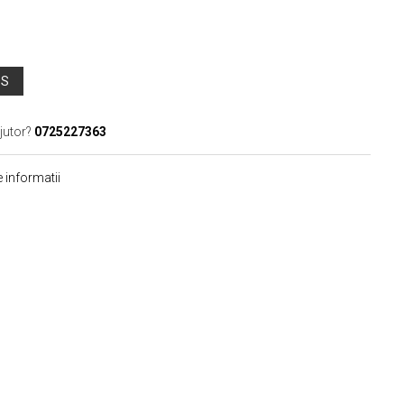
OS
jutor?
0725227363
 informatii