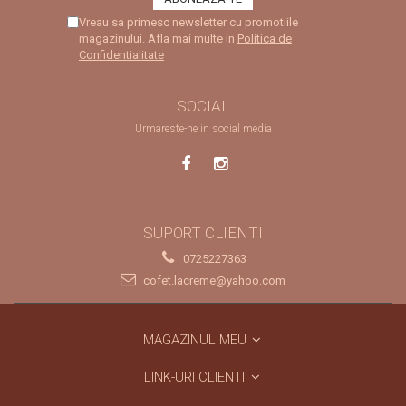
Vreau sa primesc newsletter cu promotiile
magazinului. Afla mai multe in
Politica de
Confidentialitate
SOCIAL
Urmareste-ne in social media
SUPORT CLIENTI
0725227363
cofet.lacreme@yahoo.com
MAGAZINUL MEU
LINK-URI CLIENTI