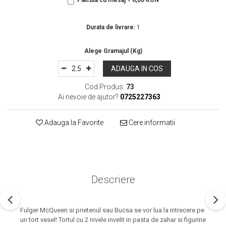
Placuta cu mesaj + 6,00 RON
In Stoc
Durata de livrare:
1
ADAUGA IN COS
Cod Produs:
73
Ai nevoie de ajutor?
0725227363
Adauga la Favorite
Cere informatii
Descriere
Fulger McQueen si prietenul sau Bucsa se vor lua la intrecere pe
un tort vesel! Tortul cu 2 nivele invelit in pasta de zahar si figurine