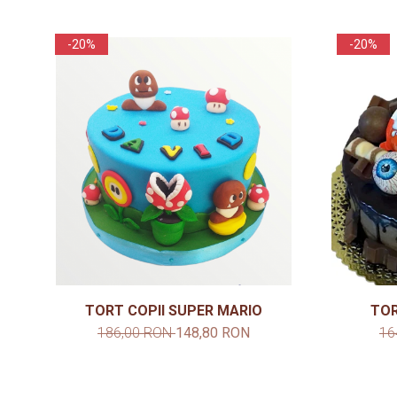
-20%
-20%
TORT COPII SUPER MARIO
TOR
186,00 RON
148,80 RON
16