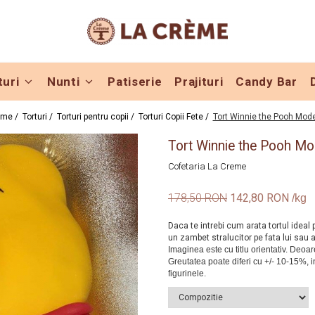
turi
Nunti
Patiserie
Prajituri
Candy Bar
me /
Torturi /
Torturi pentru copii /
Torturi Copii Fete /
Tort Winnie the Pooh Mode
Tort Winnie the Pooh Mo
Cofetaria La Creme
178,50 RON
142,80 RON
Daca te intrebi cum arata tortul ideal
un zambet stralucitor pe fata lui sau a 