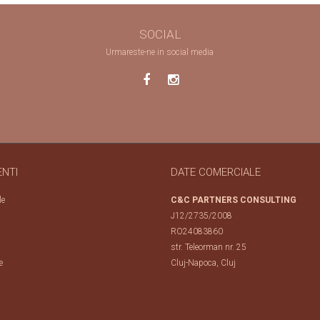
SOCIAL
Urmareste-ne in social media
ENTI
DATE COMERCIALE
le
C&C PARTNERS CONSULTING
J12/2735/2008
RO24083860
str. Teleorman nr. 25
e
Cluj-Napoca, Cluj