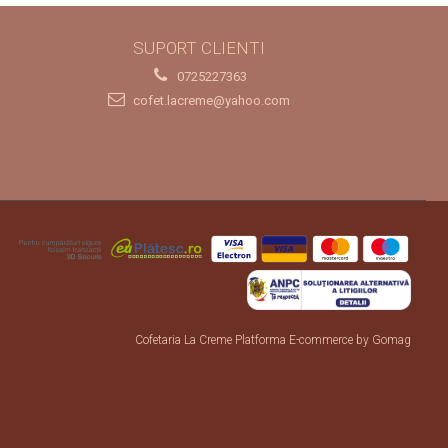
SUPORT CLIENTI
0725227363
cofet.lacreme@yahoo.com
Cofetaria La Creme
Platforma E-commerce by Gomag