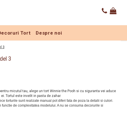
Decoruri Tort
Despre noi
l 3
del 3
 pentru micutul tau, alege un tort Winnie the Pooh si cu siguranta vei aduce
ei. Tortul este invelit in pasta de zahar.