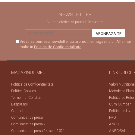
NEWSLETTER
Nu rata ofertele si promotiile noastre
Vreau sa primesc newsletter cu promotiile magazinului. Afla mai
multe in
Politica de Confidentialitate
MAGAZINUL MEU
LINK-URI CLI
Politica de Confidentialitate
Valori Nutritiona
Politica Cookies
Metode de Plata
Termeni si Conditii
Politica de Retur
Despre noi
Cum Cumpar
Contact
Politica de Livrar
Comunicat de presa
FAQ
Comunicat de presa 2
ANPC
Comunicat de presa 24 sept 2021
ANPC-SAL