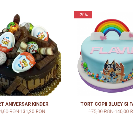
-20%
T ANIVERSAR KINDER
TORT COPII BLUEY SI F
4,00 RON
131,20 RON
175,00 RON
140,00 