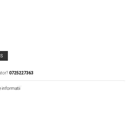
OS
utor?
0725227363
 informatii