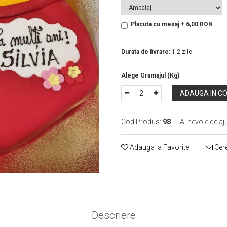
Placuta cu mesaj + 6,00 RON
In Stoc
Durata de livrare:
1-2 zile
ADAUGA IN C
Cod Produs:
98
Ai nevoie de aj
Adauga la Favorite
Cere
Descriere