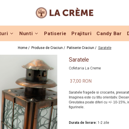
turi
Nunti
Patiserie
Prajituri
Candy Bar
Home /
Produse de Craciun /
Patiserie Craciun /
Saratele
Saratele
Cofetaria La Creme
37,00 RON
Saratele fragede si crocante, presarate
In Stoc
Durata de livrare:
1-2 zile