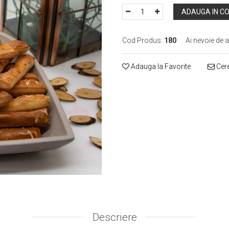
ADAUGA IN C
Cod Produs:
180
Ai nevoie de a
Adauga la Favorite
Cere
Descriere