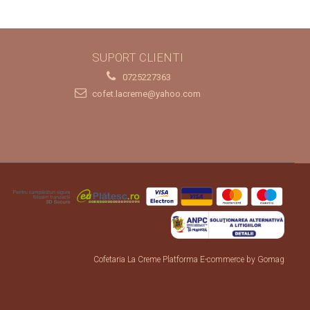
SUPORT CLIENTI
0725227363
cofet.lacreme@yahoo.com
Cofetaria La Creme
Platforma E-commerce by Gomag