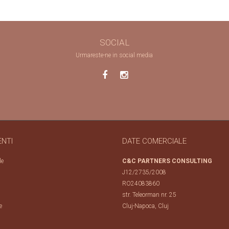
SOCIAL
Urmareste-ne in social media
ENTI
DATE COMERCIALE
le
C&C PARTNERS CONSULTING
J12/2735/2008
RO24083860
str. Teleorman nr. 25
e
Cluj-Napoca, Cluj