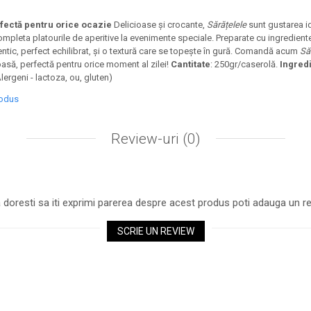
fectă pentru orice ocazie
Delicioase și crocante,
Sărățelele
sunt gustarea i
ompleta platourile de aperitive la evenimente speciale. Preparate cu ingrediente
entic, perfect echilibrat, și o textură care se topește în gură. Comandă acum
Să
asă, perfectă pentru orice moment al zilei!
Cantitate
: 250gr/caserolă.
Ingred
Alergeni - lactoza, ou, gluten)
rodus
Review-uri
(0)
 doresti sa iti exprimi parerea despre acest produs poti adauga un re
SCRIE UN REVIEW