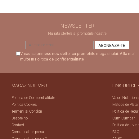
NEWSLETTER
Nu rata ofertele si promotiile noastre
Vreau sa primesc newsletter cu promotiile magazinului. Afla mai
multe in
Politica de Confidentialitate
MAGAZINUL MEU
LINK-URI CLI
Politica de Confidentialitate
Valori Nutritiona
Politica Cookies
Metode de Plata
Termeni si Conditii
Politica de Retur
Despre noi
Cum Cumpar
Contact
Politica de Livrar
Comunicat de presa
FAQ
Comunicat de presa 2
ANPC