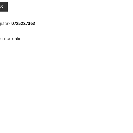
OS
jutor?
0725227363
 informatii