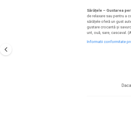
Sărățele – Gustarea per
de relaxare sau pentru a c
sărățele oferă un gust aut
gustare crocantă și savuro
unt, ouă, sare, cascaval. (
Informatii conformitate p
Daca