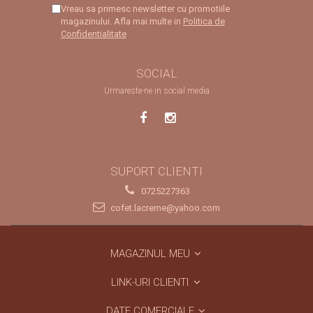
Vreau sa primesc newsletter cu promotiile
magazinului. Afla mai multe in
Politica de
Confidentialitate
SOCIAL
Urmareste-ne in social media
SUPORT CLIENTI
0725227363
cofet.lacreme@yahoo.com
MAGAZINUL MEU
LINK-URI CLIENTI
DATE COMERCIALE