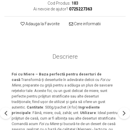
Cod Produs:
183
Ai nevoie de ajutor?
0725227363
Adauga la Favorite
Cere informatii
Descriere
Foi cu Miere – Baza perfectă pentru deserturi de
casă
Transformă-ți deserturile în adevărate delicii cu
Foi cu
Miere
, preparate cu grijă pentru a adăuga un plus de savoare
rețetelor tale. Aceste foi, cu un gust delicat de miere, sunt
perfecte pentru prăjituri stratificate sau alte deserturi
tradiționale, fiind ușor de utilizat și gata să ofere un gust
autentic.
Cantitate
: 500g/pachet (4 foi)
Ingrediente
principale
: Făină, miere, ouă, zahăr, unt.
Utilizare
: Ideal pentru
prăjituri de casă, cum ar fi albinița sau alte deserturi stratificate.
Comandă acum
Foi cu Miere
și bucură-te de un desert de casă
savuros, realizat cu o bază de calitate! (Alergeni - lactoza, ou,