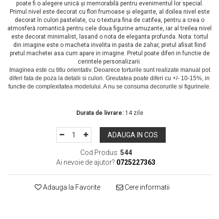
poate fi o alegere unică și memorabilă pentru evenimentul lor special.
Primul nivel este decorat cu flori frumoase și elegante, al doilea nivel este
decorat în culori pastelate, cu o textura fina de catifea, pentru a crea o
atmosferă romantică pentru cele doua figurine amuzante, iar al treilea nivel
este decorat minimalist, lasand o nota de eleganta profunda. Nota: tortul
din imagine este o macheta invelita in pasta de zahar, pretul afisat fiind
pretul machetei asa cum apare in imagine. Pretul poate diferi in functie de
cerintele personalizarii.
In Stoc
Durata de livrare:
14 zile
ADAUGA IN COS
Cod Produs:
544
Ai nevoie de ajutor?
0725227363
Adauga la Favorite
Cere informatii