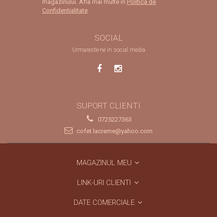
magazinului. Afla mai multe in
Politica de
Confidentialitate
SOCIAL
Urmareste-ne in social media
SUPORT CLIENTI
0725227363
cofet.lacreme@yahoo.com
MAGAZINUL MEU
LINK-URI CLIENTI
DATE COMERCIALE