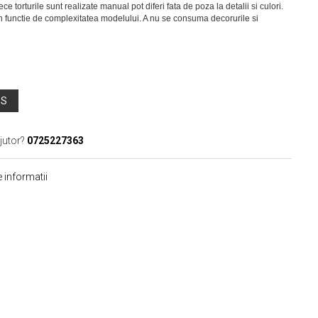
OS
jutor?
0725227363
 informatii