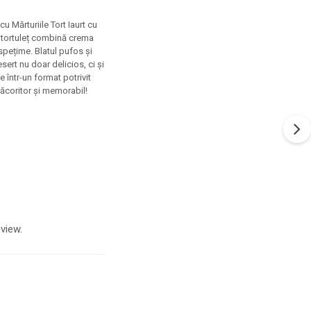
u Mărturiile Tort Iaurt cu
e tortuleț combină crema
ospețime. Blatul pufos și
ert nu doar delicios, ci și
e într-un format potrivit
 răcoritor și memorabil!
view.