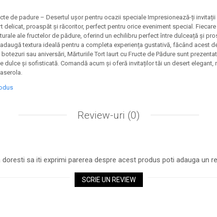
fructe de padure – Desertul ușor pentru ocazii speciale Impresionează-ți invitații c
t delicat, proaspăt și răcoritor, perfect pentru orice eveniment special. Fiecar
turale ale fructelor de pădure, oferind un echilibru perfect între dulceață și pr
e adaugă textura ideală pentru a completa experiența gustativă, făcând acest des
, botezuri sau aniversări, Mărturiile Tort Iaurt cu Fructe de Pădure sunt prezentat
rie dulce și sofisticată. Comandă acum și oferă invitaților tăi un desert elegant,
aserola.
rodus
Review-uri
(0)
 doresti sa iti exprimi parerea despre acest produs poti adauga un re
SCRIE UN REVIEW