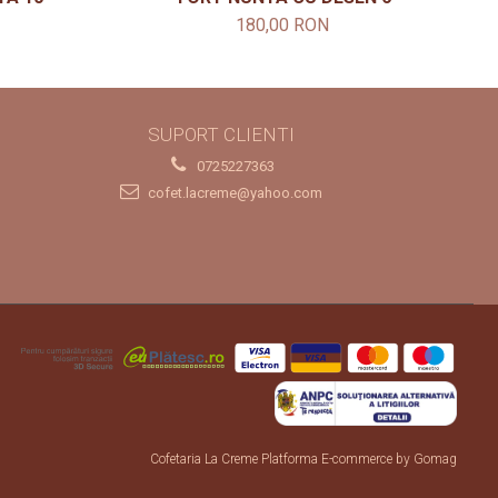
180,00 RON
SUPORT CLIENTI
0725227363
cofet.lacreme@yahoo.com
Cofetaria La Creme
Platforma E-commerce by Gomag