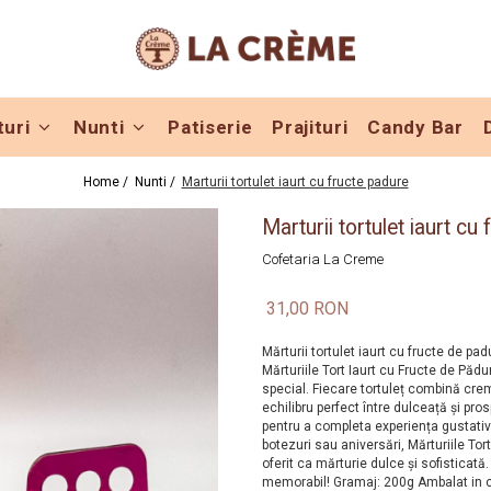
turi
Nunti
Patiserie
Prajituri
Candy Bar
Home /
Nunti /
Marturii tortulet iaurt cu fructe padure
Marturii tortulet iaurt cu
Cofetaria La Creme
31,00 RON
Mărturii tortulet iaurt cu fructe de pa
Mărturiile Tort Iaurt cu Fructe de Pădu
special. Fiecare tortuleț combină crem
echilibru perfect între dulceață și pro
pentru a completa experiența gustativă
botezuri sau aniversări, Mărturiile Tor
oferit ca mărturie dulce și sofisticată
memorabil! Gramaj: 200g Ambalat in 