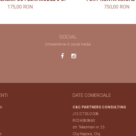
175,00 RON
750,00 RON
SOCIAL
Urmareste-ne in social media
ENTI
DATE COMERCIALE
le
C&C PARTNERS CONSULTING
J12/2735/2008
RO24083860
str. Teleorman nr. 25
e
Cluj-Napoca, Cluj