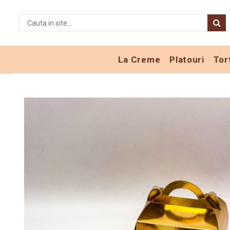
Torturi
Nunti
Standard
Torturi Nunti
La Creme
Platouri
Tor
Torturi si Vafe comestibile
Machete Nunti
Aniversare
Marturii
Copii
Torturi Copii Fete
Torturi Copii Baieti
Baby Friendly
Botez
Absolvire
Majorat