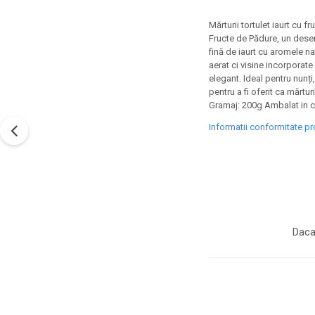
Mărturii tortulet iaurt cu 
Fructe de Pădure, un deser
fină de iaurt cu aromele na
aerat ci visine incorporat
elegant. Ideal pentru nunți
pentru a fi oferit ca mărtu
Gramaj: 200g Ambalat in c
Informatii conformitate p
Daca