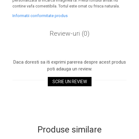
personalizata si incarca imaginea ta. Pretul tortului afisat nu
contine vafa comestibila. Tortul este ornat cu frisca naturala.
Informatii conformitate produs
Review-uri
(0)
Daca doresti sa iti exprimi parerea despre acest produs
poti adauga un review.
SCRIE UN REVIEW
Produse similare