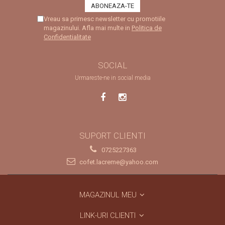
Vreau sa primesc newsletter cu promotiile
magazinului. Afla mai multe in
Politica de
Confidentialitate
SOCIAL
Urmareste-ne in social media
SUPORT CLIENTI
0725227363
cofet.lacreme@yahoo.com
MAGAZINUL MEU
LINK-URI CLIENTI