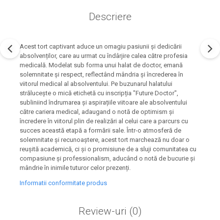
Descriere
Acest tort captivant aduce un omagiu pasiunii și dedicării
absolvenților, care au urmat cu îndârjire calea către profesia
medicală. Modelat sub forma unui halat de doctor, emană
solemnitate și respect, reflectând mândria și încrederea în
viitorul medical al absolventului. Pe buzunarul halatului
strălucește o mică etichetă cu inscripția "Future Doctor",
subliniind îndrumarea și aspirațiile viitoare ale absolventului
către cariera medical, adaugand o notă de optimism și
încredere în viitorul plin de realizări al celui care a parcurs cu
succes această etapă a formării sale. Într-o atmosferă de
solemnitate și recunoaștere, acest tort marchează nu doar o
reușită academică, ci și o promisiune de a sluji comunitatea cu
compasiune și professionalism, aducând o notă de bucurie și
mândrie în inimile tuturor celor prezenți.
Informatii conformitate produs
Review-uri
(0)