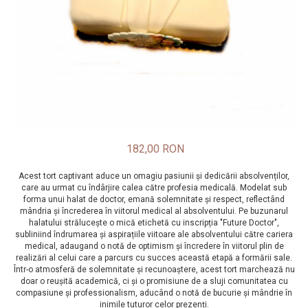
182,00 RON
Acest tort captivant aduce un omagiu pasiunii și dedicării absolvenților,
care au urmat cu îndârjire calea către profesia medicală. Modelat sub
forma unui halat de doctor, emană solemnitate și respect, reflectând
mândria și încrederea în viitorul medical al absolventului. Pe buzunarul
halatului strălucește o mică etichetă cu inscripția "Future Doctor",
subliniind îndrumarea și aspirațiile viitoare ale absolventului către cariera
medical, adaugand o notă de optimism și încredere în viitorul plin de
realizări al celui care a parcurs cu succes această etapă a formării sale.
Într-o atmosferă de solemnitate și recunoaștere, acest tort marchează nu
doar o reușită academică, ci și o promisiune de a sluji comunitatea cu
compasiune și professionalism, aducând o notă de bucurie și mândrie în
inimile tuturor celor prezenți.