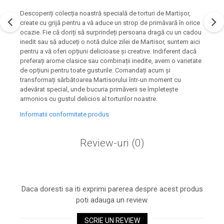
Descoperiți colecția noastră specială de torturi de Martișor,
create cu grijă pentru a vă aduce un strop de primăvară în orice
ocazie. Fie că doriți să surprindeți persoana dragă cu un cadou
inedit sau să aduceți o notă dulce zilei de Martisor, suntem aici
pentru a vă oferi opțiuni delicioase și creative. Indiferent dacă
preferați arome clasice sau combinații inedite, avem o varietate
de opțiuni pentru toate gusturile. Comandați acum și
transformați sărbătoarea Martisorului într-un moment cu
adevărat special, unde bucuria primăverii se împletește
armonios cu gustul delicios al torturilor noastre.
Informatii conformitate produs
Review-uri
(0)
Daca doresti sa iti exprimi parerea despre acest produs
poti adauga un review.
SCRIE UN REVIEW