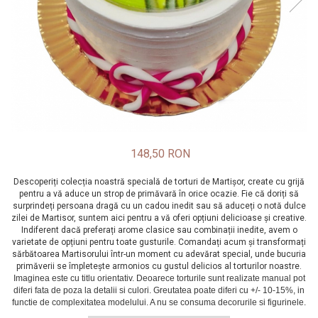
148,50 RON
Descoperiți colecția noastră specială de torturi de Martișor, create cu grijă
pentru a vă aduce un strop de primăvară în orice ocazie. Fie că doriți să
surprindeți persoana dragă cu un cadou inedit sau să aduceți o notă dulce
zilei de Martisor, suntem aici pentru a vă oferi opțiuni delicioase și creative.
Indiferent dacă preferați arome clasice sau combinații inedite, avem o
varietate de opțiuni pentru toate gusturile. Comandați acum și transformați
sărbătoarea Martisorului într-un moment cu adevărat special, unde bucuria
primăverii se împletește armonios cu gustul delicios al torturilor noastre.