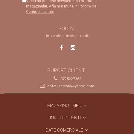
Vreau sa primesc newsletter cu promotiile
magazinului. Afla mai multe in
Politica de
Confidentialitate
SOCIAL
Urmareste-ne in social media
SUPORT CLIENTI
0725227363
cofet.lacreme@yahoo.com
MAGAZINUL MEU
LINK-URI CLIENTI
DATE COMERCIALE