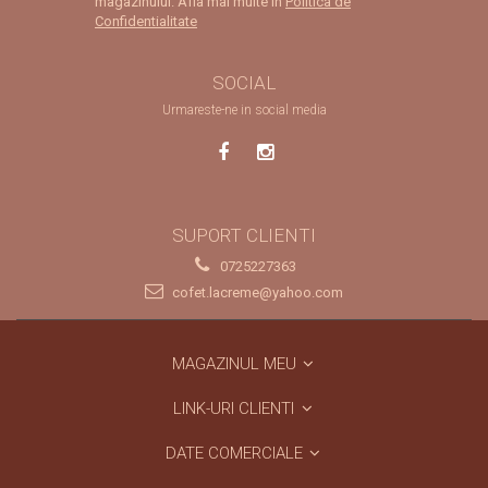
magazinului. Afla mai multe in
Politica de
Confidentialitate
SOCIAL
Urmareste-ne in social media
SUPORT CLIENTI
0725227363
cofet.lacreme@yahoo.com
MAGAZINUL MEU
LINK-URI CLIENTI
DATE COMERCIALE