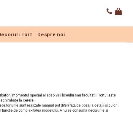
Decoruri Tort
Despre noi
rbatorii momentul special al absolvirii liceului sau facultatii. Tortul este
fi schimbate la cerere.