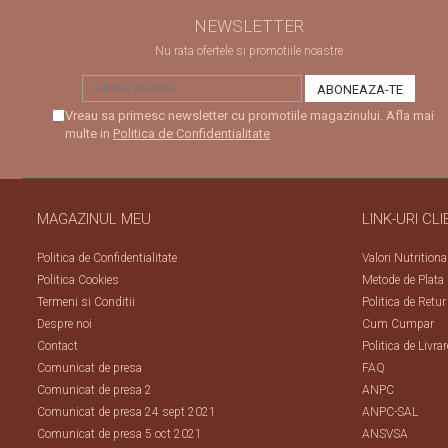
NEWSLETTER
Nu rata ofertele si promotiile noastre
Vreau sa primesc newsletter cu promotiile magazinului. Afla mai
multe in
Politica de Confidentialitate
MAGAZINUL MEU
LINK-URI CLI
Politica de Confidentialitate
Valori Nutritiona
Politica Cookies
Metode de Plata
Termeni si Conditii
Politica de Retur
Despre noi
Cum Cumpar
Contact
Politica de Livrar
Comunicat de presa
FAQ
Comunicat de presa 2
ANPC
Comunicat de presa 24 sept 2021
ANPC-SAL
Comunicat de presa 5 oct 2021
ANSVSA