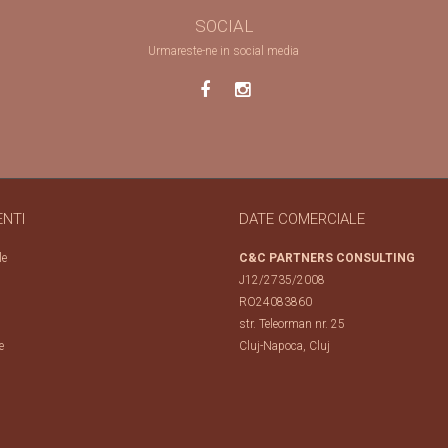
SOCIAL
Urmareste-ne in social media
ENTI
DATE COMERCIALE
le
C&C PARTNERS CONSULTING
J12/2735/2008
RO24083860
str. Teleorman nr. 25
e
Cluj-Napoca, Cluj