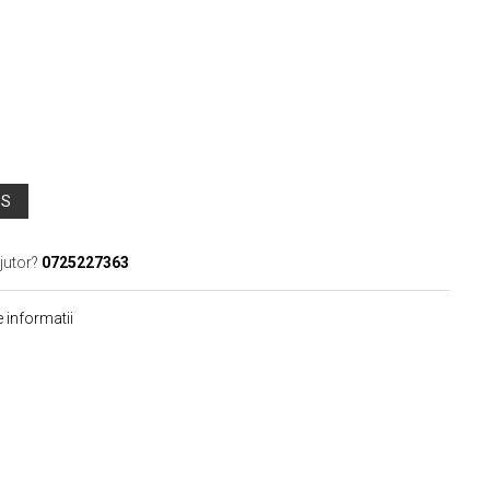
OS
jutor?
0725227363
 informatii