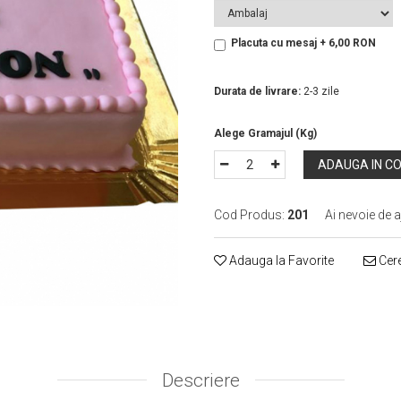
Placuta cu mesaj + 6,00 RON
In Stoc
Durata de livrare:
2-3 zile
ADAUGA IN C
Cod Produs:
201
Ai nevoie de a
Adauga la Favorite
Cere
Descriere