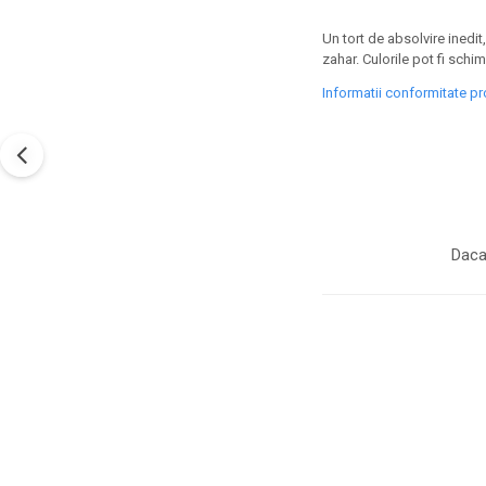
Un tort de absolvire inedit,
zahar. Culorile pot fi schi
Informatii conformitate p
Daca