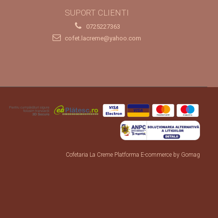
SUPORT CLIENTI
0725227363
cofet.lacreme@yahoo.com
Cofetaria La Creme
Platforma E-commerce by Gomag