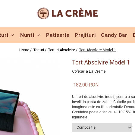
turi
Nunti
Patiserie
Prajituri
Candy Bar
Home /
Torturi /
Torturi Absolvire /
Tort Absolvire Model 1
Tort Absolvire Model 1
Cofetaria La Creme
182,00 RON
Un tort de absolvire inedit, pentru a sa
invelit in pasta de zahar. Culorile pot 