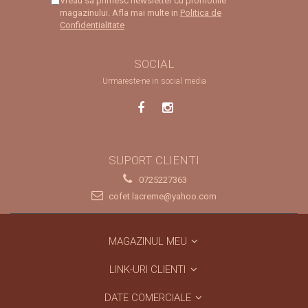
Vreau sa primesc newsletter cu promotiile
magazinului. Afla mai multe in
Politica de
Confidentialitate
SOCIAL
Urmareste-ne in social media
SUPORT CLIENTI
0725227363
cofet.lacreme@yahoo.com
MAGAZINUL MEU
LINK-URI CLIENTI
DATE COMERCIALE