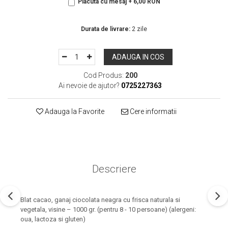
Placuta cu mesaj + 6,00 RON
In Stoc
Durata de livrare:
2 zile
ADAUGA IN COS
Cod Produs:
200
Ai nevoie de ajutor?
0725227363
Adauga la Favorite
Cere informatii
Descriere
Blat cacao, ganaj ciocolata neagra cu frisca naturala si
vegetala, visine – 1000 gr. (pentru 8 - 10 persoane) (alergeni:
oua, lactoza si gluten)