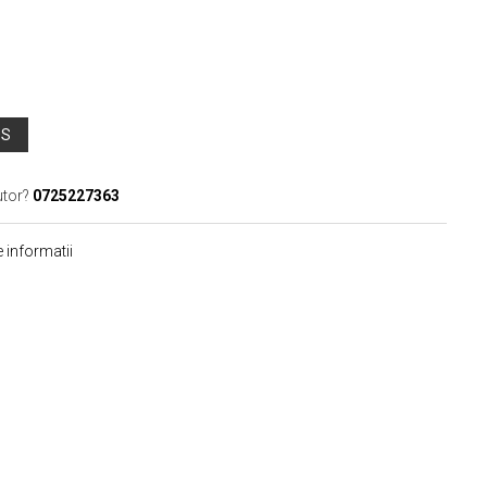
OS
utor?
0725227363
 informatii