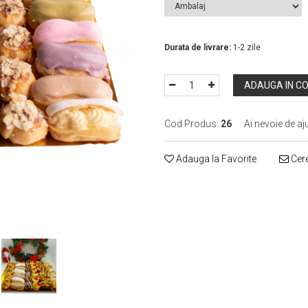
In Stoc
Durata de livrare:
1-2 zile
ADAUGA IN C
Cod Produs:
26
Ai nevoie de aj
Adauga la Favorite
Cere