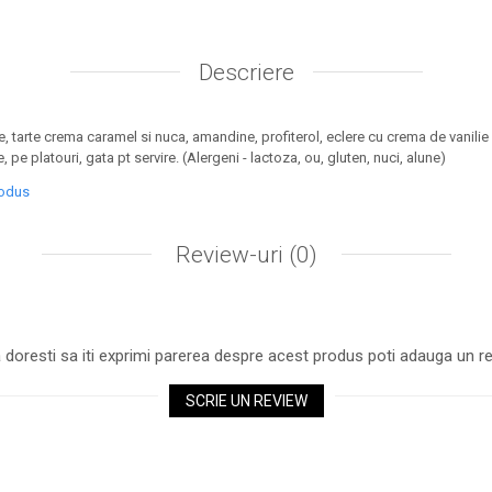
Descriere
te, tarte crema caramel si nuca, amandine, profiterol, eclere cu crema de vanilie 
 pe platouri, gata pt servire. (Alergeni - lactoza, ou, gluten, nuci, alune)
rodus
Review-uri
(0)
 doresti sa iti exprimi parerea despre acest produs poti adauga un re
SCRIE UN REVIEW