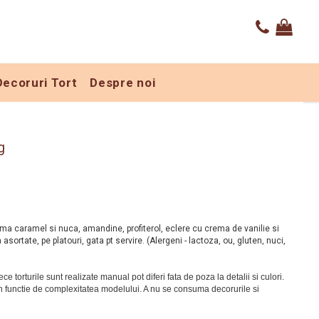
Decoruri Tort
Despre noi
g
rema caramel si nuca, amandine, profiterol, eclere cu crema de vanilie si
sortate, pe platouri, gata pt servire. (Alergeni - lactoza, ou, gluten, nuci,