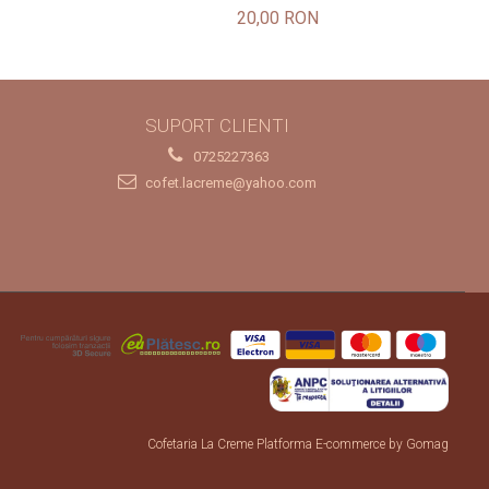
20,00 RON
SUPORT CLIENTI
0725227363
cofet.lacreme@yahoo.com
Cofetaria La Creme
Platforma E-commerce by Gomag