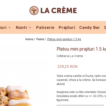
turi
Nunti
Patiserie
Prajituri
Candy Bar
Home /
Paste /
Platou mini prajituri 1.5 kg
Platou mini prajituri 1.5 k
Cofetaria La Creme
239,25 RON
Tarte crema vanilie si fructe, tarte c
caramel, choix a la crème. Se livreaza a
alune)