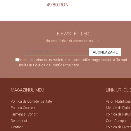
49,80 RON
NEWSLETTER
Nu rata ofertele si promotiile noastre
Vreau sa primesc newsletter cu promotiile magazinului. Afla mai
multe in
Politica de Confidentialitate
MAGAZINUL MEU
LINK-URI CLI
Politica de Confidentialitate
Valori Nutritiona
Politica Cookies
Metode de Plata
Termeni si Conditii
Politica de Retur
Despre noi
Cum Cumpar
Contact
Politica de Livrar