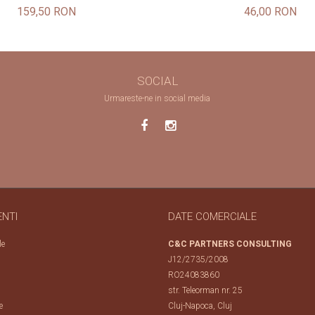
159,50 RON
46,00 RON
SOCIAL
Urmareste-ne in social media
ENTI
DATE COMERCIALE
le
C&C PARTNERS CONSULTING
J12/2735/2008
RO24083860
str. Teleorman nr. 25
e
Cluj-Napoca, Cluj